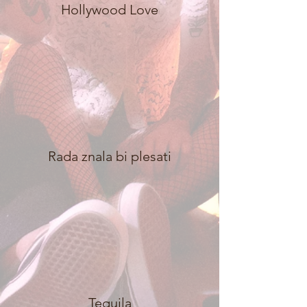
Hollywood Love
Rada znala bi plesati
Tequila