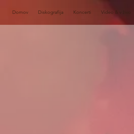
Domov
Diskografija
Koncerti
Video & v živo