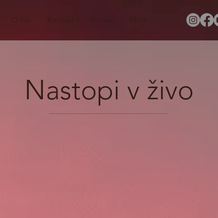
O nas
Kontakt
Novice
More
Nastopi v živo