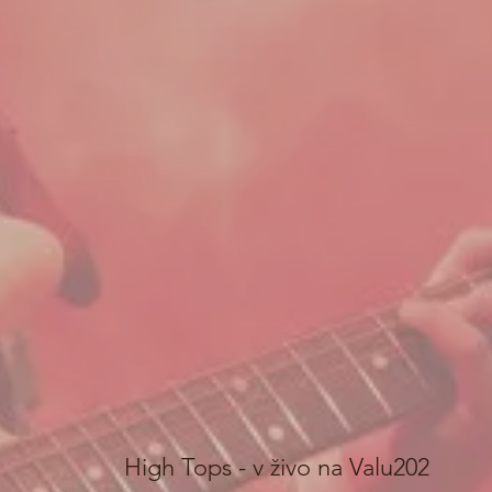
High Tops - v živo na Valu202