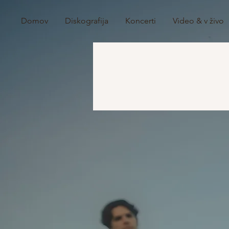
Domov
Diskografija
Koncerti
Video & v živo