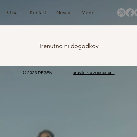
O nas
Kontakt
Novice
More
Trenutno ni dogodkov
© 2023 REGEN
pravilnik o zasebnosti